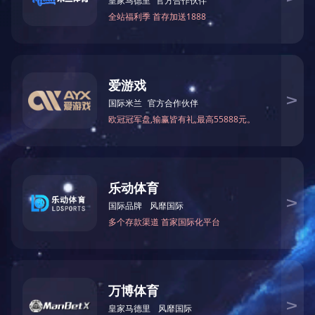
查看详情
34英寸曲面模组
查看详情
Details
查看详情
27英寸模组
查看详情
Details
查看详情
23.8英寸模组
查看详情
Details
查看详情
21.5英寸模组
查看详情
Details
查看详情
平板触控显示一体化模组