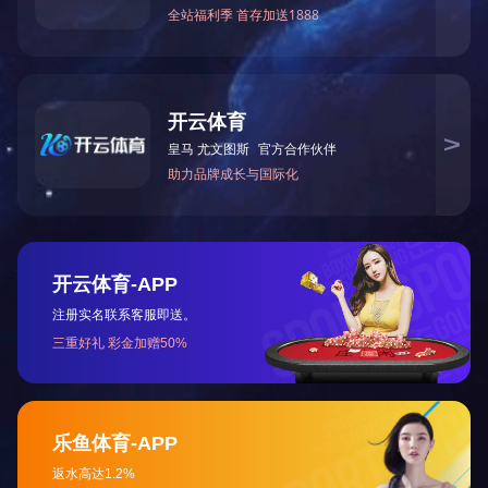
查看详情
Details
查看详情
小尺寸触控显示一体化模组
查看详情
Details
查看详情
触摸屏
查看详情
Details
查看详情
显示模组
查看详情
Details
上一页
1
下一页
发展历程